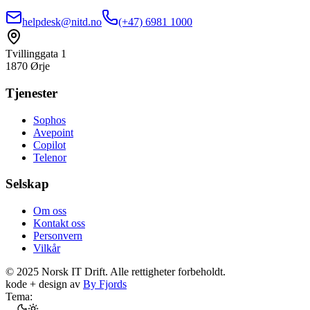
helpdesk@nitd.no
(+47) 6981 1000
Tvillinggata 1
1870 Ørje
Tjenester
Sophos
Avepoint
Copilot
Telenor
Selskap
Om oss
Kontakt oss
Personvern
Vilkår
©
2025
Norsk IT Drift. Alle rettigheter forbeholdt.
kode + design av
By Fjords
Tema: