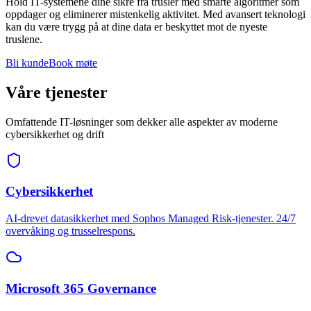
Hold IT-systemene dine sikre fra trusler med smarte algoritmer som
oppdager og eliminerer mistenkelig aktivitet. Med avansert teknologi
kan du være trygg på at dine data er beskyttet mot de nyeste
truslene.
Bli kunde
Book møte
Våre tjenester
Omfattende IT-løsninger som dekker alle aspekter av moderne
cybersikkerhet og drift
Cybersikkerhet
AI-drevet datasikkerhet med Sophos Managed Risk-tjenester. 24/7
overvåking og trusselrespons.
Microsoft 365 Governance